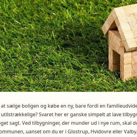
 at sælge boligen og købe en ny, bare fordi en familieudvide
lstrækkelige? Svaret her er ganske simpelt at lave tilbygnin
get sagt. Ved tilbygninger, der munder ud i nye rum, skal d
kommunen, uanset om du er i Glostrup, Hvidovre eller Valby