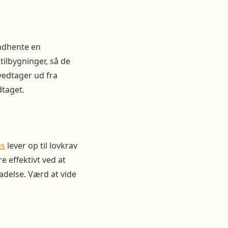
 indhente en
tilbygninger, så de
vedtager ud fra
dtaget.
us
lever op til lovkrav
e effektivt ved at
ladelse. Værd at vide