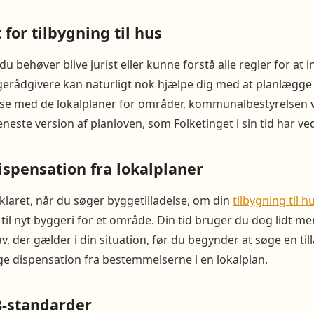
 for tilbygning til hus
 du behøver blive jurist eller kunne forstå alle regler for at
gerådgivere kan naturligt nok hjælpe dig med at planlægge 
se med de lokalplaner for områder, kommunalbestyrelsen 
eneste version af planloven, som Folketinget i sin tid har ve
ispensation fra lokalplaner
afklaret, når du søger byggetilladelse, om din
tilbygning til h
til nyt byggeri for et område. Din tid bruger du dog lidt mer
av, der gælder i din situation, før du begynder at søge en til
ge dispensation fra bestemmelserne i en lokalplan.
-standarder