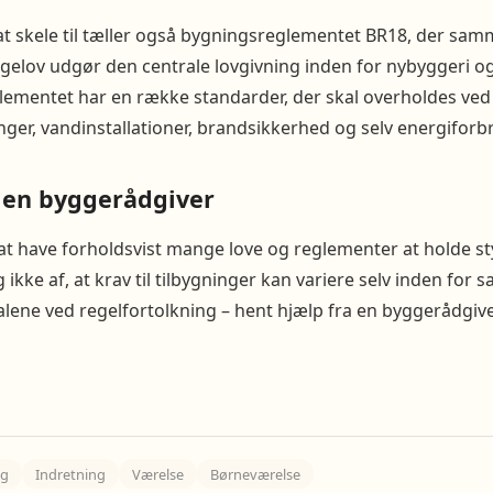
 at skele til tæller også bygningsreglementet BR18, der s
gelov udgør den centrale lovgivning inden for nybyggeri o
lementet har en række standarder, der skal overholdes ved b
ninger, vandinstallationer, brandsikkerhed og selv energiforb
f en byggerådgiver
t have forholdsvist mange love og reglementer at holde st
ig ikke af, at krav til tilbygninger kan variere selv inden 
 alene ved regelfortolkning – hent hjælp fra en byggerådgive
ig
Indretning
Værelse
Børneværelse