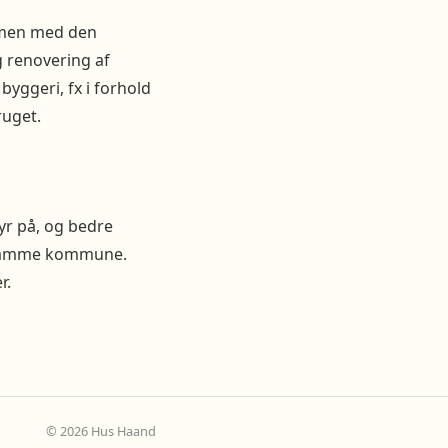
ammen med den
g renovering af
yggeri, fx i forhold
ruget.
yr på, og bedre
for samme kommune.
r.
© 2026 Hus Haand