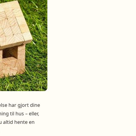
lse har gjort dine
g til hus – eller,
u altid hente en
.