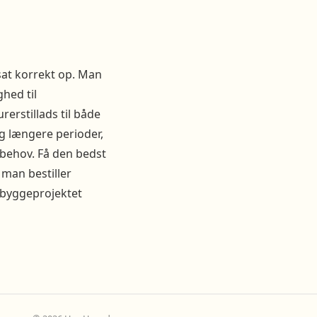
 sat korrekt op. Man
ghed til
erstillads til både
g længere perioder,
ehov. Få den bedst
 man bestiller
r byggeprojektet