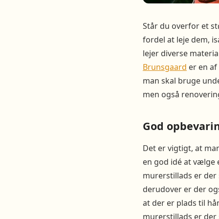
Står du overfor et s
fordel at leje dem, 
lejer diverse materia
Brunsgaard
er en af 
man skal bruge under
men også renoverin
God opbevari
Det er vigtigt, at ma
en god idé at vælge 
murerstillads er der 
derudover er der ogs
at der er plads til h
murerstillads er der