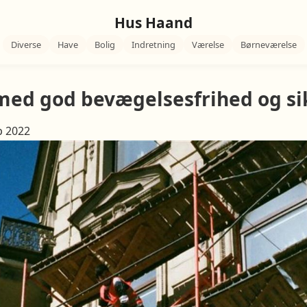
Hus Haand
Diverse
Have
Bolig
Indretning
Værelse
Børneværelse
s med god bevægelsesfrihed og s
p 2022