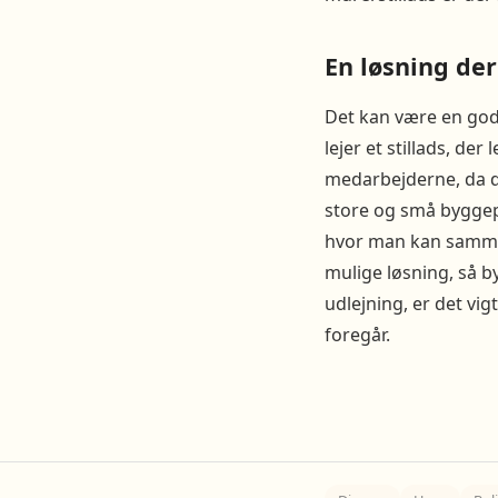
En løsning der 
Det kan være en god 
lejer et stillads, de
medarbejderne, da de
store og små byggep
hvor man kan samme
mulige løsning, så b
udlejning, er det vig
foregår.