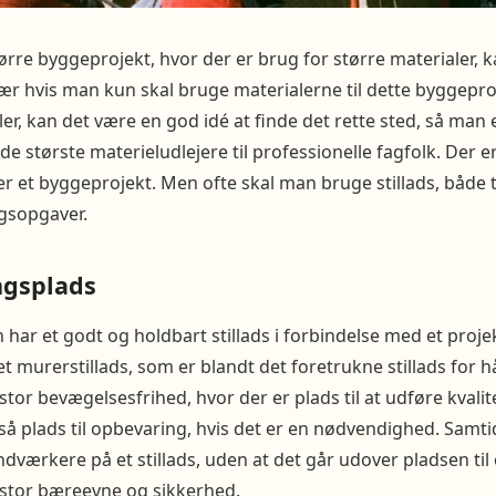
tørre byggeprojekt, hvor der er brug for større materialer, 
især hvis man kun skal bruge materialerne til dette byggepr
ler, kan det være en god idé at finde det rette sted, så man e
de største materieludlejere til professionelle fagfolk. Der er
 et byggeprojekt. Men ofte skal man bruge stillads, både t
gsopgaver.
ngsplads
n har et godt og holdbart stillads i forbindelse med et proj
et murerstillads, som er blandt det foretrukne stillads for
stor bevægelsesfrihed, hvor der er plads til at udføre kvali
å plads til opbevaring, hvis det er en nødvendighed. Samtid
åndværkere på et stillads, uden at det går udover pladsen ti
 stor bæreevne og sikkerhed.