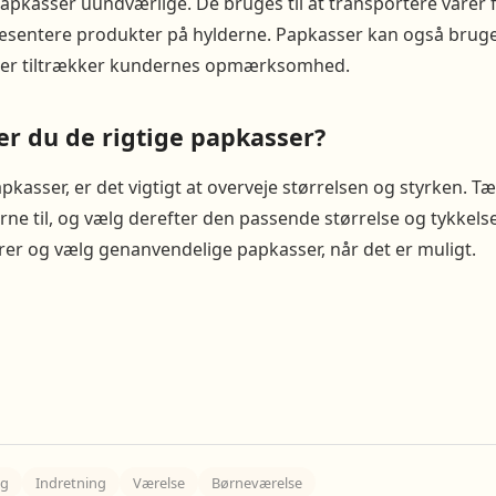
apkasser uundværlige. De bruges til at transportere varer fr
ræsentere produkter på hylderne. Papkasser kan også bruges
, der tiltrækker kundernes opmærksomhed.
r du de rigtige papkasser?
pkasser, er det vigtigt at overveje størrelsen og styrken. T
ne til, og vælg derefter den passende størrelse og tykkels
orer og vælg genanvendelige papkasser, når det er muligt.
ig
Indretning
Værelse
Børneværelse