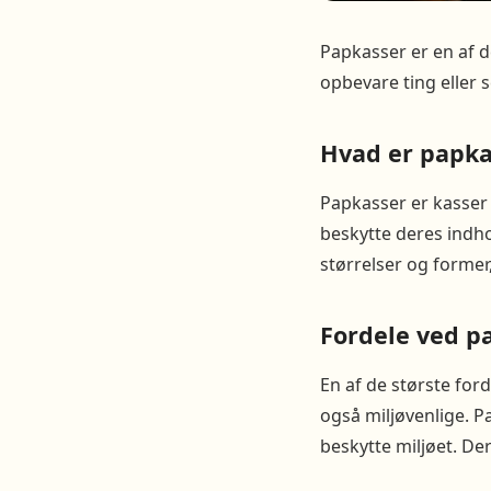
Papkasser er en af d
opbevare ting eller 
Hvad er papka
Papkasser er kasser 
beskytte deres indhol
størrelser og former,
Fordele ved p
En af de største for
også miljøvenlige. P
beskytte miljøet. De