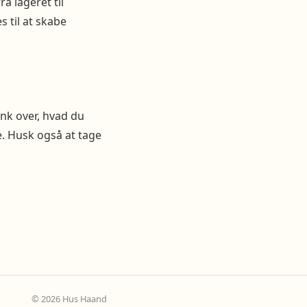
a lageret til
 til at skabe
ænk over, hvad du
e. Husk også at tage
© 2026 Hus Haand