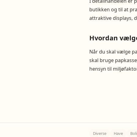
I detailhandelen er p
butikken og til at p
attraktive displays
Hvordan vælge
Når du skal vælge pa
skal bruge papkasser
hensyn til miljøfakt
Diverse
Have
Bol