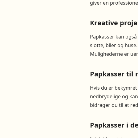
giver en professio
Kreative proj
Papkasser kan også b
slotte, biler og hus
Mulighederne er uend
Papkasser til 
Hvis du er bekymret 
nedbrydelige og kan
bidrager du til at re
Papkasser i d