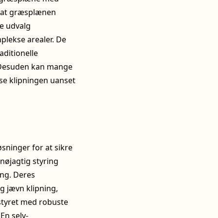
r, at græsplænen
e udvalg
mplekse arealer. De
ditionelle
. Desuden kan mange
se klipningen uanset
sninger for at sikre
nøjagtig styring
ing. Deres
g jævn klipning,
tyret med robuste
En selv-