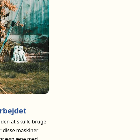
rbejdet
den at skulle bruge
r disse maskiner
kt græsplæne med