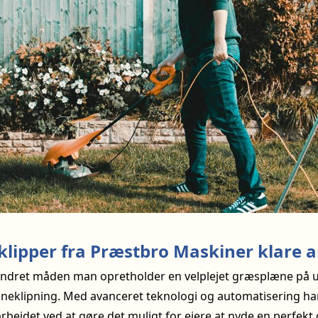
klipper fra Præstbro Maskiner klare a
ndret måden man opretholder en velplejet græsplæne på u
neklipning. Med avanceret teknologi og automatisering ha
rbejdet ved at gøre det muligt for ejere at nyde en perfe