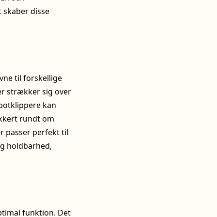
 skaber disse
e til forskellige
r strækker sig over
botklippere kan
ikkert rundt om
 passer perfekt til
og holdbarhed,
ptimal funktion. Det