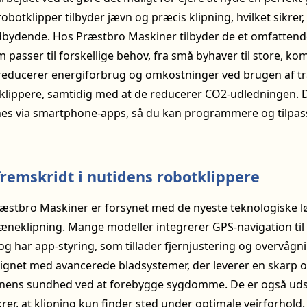
robotklipper tilbyder jævn og præcis klipning, hvilket sikre
ndbydende. Hos Præstbro Maskiner tilbyder de et omfattend
m passer til forskellige behov, fra små byhaver til store, ko
reducerer energiforbrug og omkostninger ved brugen af tra
klippere, samtidig med at de reducerer CO2-udledningen
nes via smartphone-apps, så du kan programmere og tilpas
fremskridt i nutidens robotklippere
æstbro Maskiner er forsynet med de nyeste teknologiske lø
læneklipning. Mange modeller integrerer GPS-navigation til 
g har app-styring, som tillader fjernjustering og overvågn
ignet med avancerede bladsystemer, der leverer en skarp o
ænens sundhed ved at forebygge sygdomme. De er også uds
rer, at klipning kun finder sted under optimale vejrforhold. 