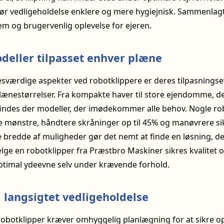
ør vedligeholdelse enklere og mere hygiejnisk. Sammenlagt
m og brugervenlig oplevelse for ejeren.
odeller tilpasset enhver plæne
værdige aspekter ved robotklippere er deres tilpasningsevn
lænestørrelser. Fra kompakte haver til store ejendomme, de
findes der modeller, der imødekommer alle behov. Nogle ro
e mønstre, håndtere skråninger op til 45% og manøvrere s
 bredde af muligheder gør det nemt at finde en løsning, der
lge en robotklipper fra Præstbro Maskiner sikres kvalitet 
 optimal ydeevne selv under krævende forhold.
g langsigtet vedligeholdelse
 robotklipper kræver omhyggelig planlægning for at sikre o