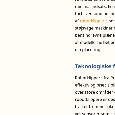
minimal indsats. En 
forbliver sund og i
af
robotklippere
, so
støjsvage maskiner 
benzindrevne plæne
af modellerne betje
din placering.
Teknologiske 
Robotklippere fra Pr
effektiv og præcis p
over store områder o
robotklippere er des
hvilket fremmer pl
vejrsensorer, som sik