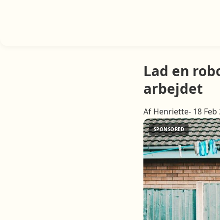
Lad en rob
arbejdet
Af Henriette- 18 Feb