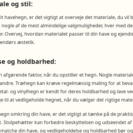
le og stil:
 havehegn, er det vigtigt at overveje det materiale, du vil 
r nogle af de mest almindelige valgmuligheder, hver med d
. Overvej, hvordan materialet passer til din have og ejendo
dendørs æstetik.
se og holdbarhed:
n afgørende faktor, når du opstiller et hegn. Nogle materi
 andre. Træhegn kan kræve regelmæssig maling for at bev
tal- og vinylhegn er kendt for deres holdbarhed og lave ve
lje til at vedligeholde hegnet, når du vælger det rigtige mate
egn omkring din have, er det vigtigt at tænke på de prakti
t. Stolpehætter kan forbedre beskyttelsen og udseendet af d
r matche din have, og vedligeholdelse og holdbarhed bør og