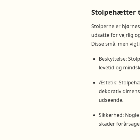
Stolpehætter t
Stolperne er hjørne
udsatte for vejrlig o
Disse små, men vigtig
Beskyttelse: Stol
levetid og mindsk
Æstetik: Stolpehæ
dekorativ dimensi
udseende.
Sikkerhed: Nogle
skader forårsaget