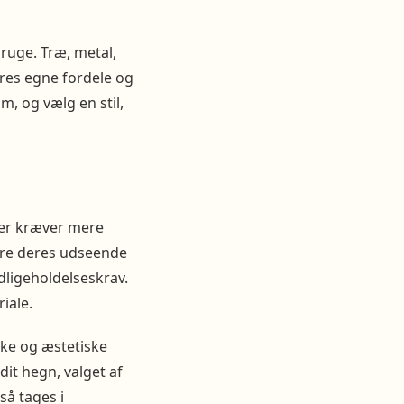
bruge. Træ, metal,
eres egne fordele og
m, og vælg en stil,
aler kræver mere
are deres udseende
dligeholdelseskrav.
riale.
ske og æstetiske
it hegn, valget af
så tages i