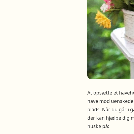
At opsætte et haveh
have mod uønskede gæ
plads. Når du går i g
der kan hjælpe dig me
huske på: