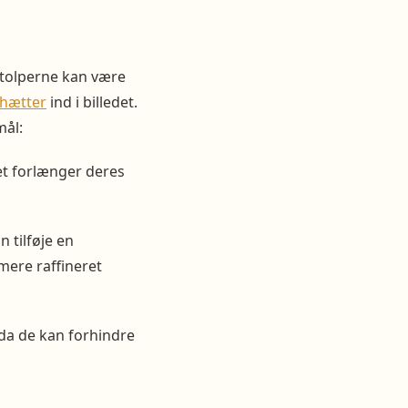
stolperne kan være
ehætter
ind i billedet.
mål:
et forlænger deres
n tilføje en
 mere raffineret
da de kan forhindre