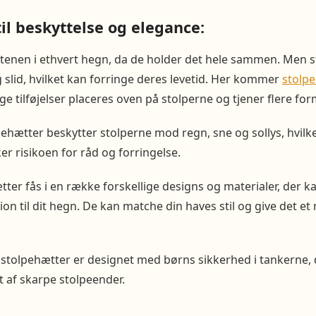
il beskyttelse og elegance:
stenen i ethvert hegn, da de holder det hele sammen. Men 
g slid, hvilket kan forringe deres levetid. Her kommer
stolp
e tilføjelser placeres oven på stolperne og tjener flere for
pehætter beskytter stolperne mod regn, sne og sollys, hvilk
er risikoen for råd og forringelse.
tter fås i en række forskellige designs og materialer, der ka
on til dit hegn. De kan matche din haves stil og give det et
 stolpehætter er designet med børns sikkerhed i tankerne, 
 af skarpe stolpeender.