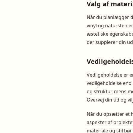
Valg af materia
Når du planlægger dit
vinyl og natursten e
æstetiske egenskaber
der supplerer din u
Vedligeholdel
Vedligeholdelse er e
vedligeholdelse end
og struktur, mens me
Overvej din tid og vi
Når du opsætter et h
aspekter af projekte
materiale og stil bø