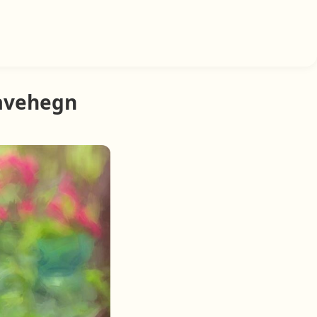
havehegn