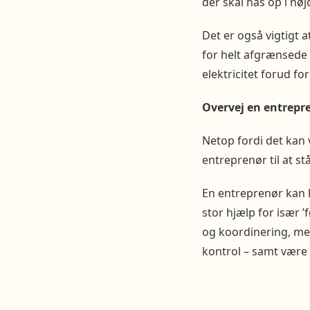
der skal nås op i høj
Det er også vigtigt
for helt afgrænsede o
elektricitet forud fo
Overvej en entrepr
Netop fordi det kan 
entreprenør til at s
En entreprenør kan 
stor hjælp for især 
og koordinering, me
kontrol – samt være 