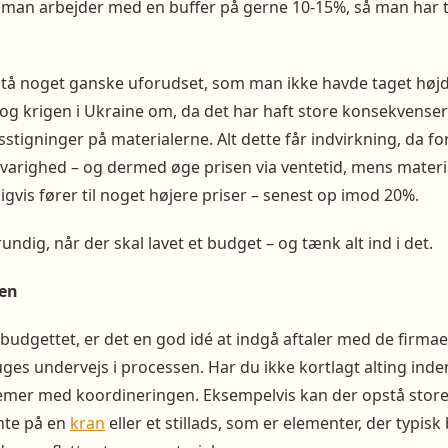
 man arbejder med en buffer på gerne 10-15%, så man har t
pstå noget ganske uforudset, som man ikke havde taget højde
og krigen i Ukraine om, da det har haft store konsekvenser
sstigninger på materialerne. Alt dette får indvirkning, da fo
 varighed – og dermed øge prisen via ventetid, mens mater
igvis fører til noget højere priser – senest op imod 20%.
ndig, når der skal lavet et budget – og tænk alt ind i det.
sen
 budgettet, er det en god idé at indgå aftaler med de firmae
bruges undervejs i processen. Har du ikke kortlagt alting ind
emer med koordineringen. Eksempelvis kan der opstå store f
nte på en
kran
eller et stillads, som er elementer, der typisk 