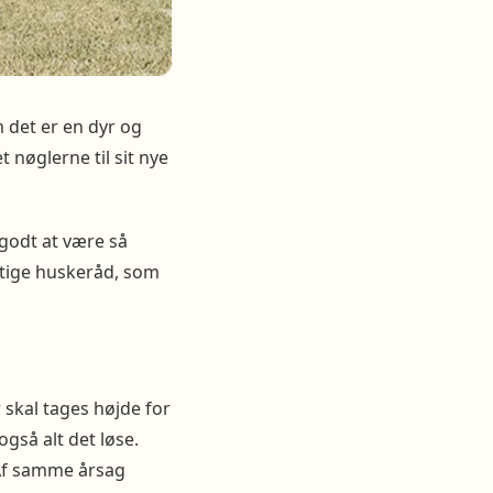
m det er en dyr og
t nøglerne til sit nye
godt at være så
gtige huskeråd, som
 skal tages højde for
gså alt det løse.
 Af samme årsag