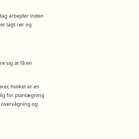
dag arbejder inden
er lagt rør og
e sig at få en
r, hvilket er en
lig for planlægning
e overvågning og