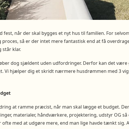
fest, når der skal bygges et nyt hus til familien. For selvo
g proces, så er der intet mere fantastisk end at få overdrage
 står klar.
øber dog sjældent uden udfordringer. Derfor kan det være 
t. Vi hjælper dig et skridt nærmere husdrømmen med 3 vi
udget
rdring at ramme præcist, når man skal lægge et budget. Der
er, materialer, håndværkere, projektering, udstyr OG så o
r ofte med at udgøre mere, end man lige havde tænkt sig.