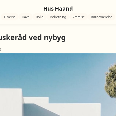
Hus Haand
Diverse
Have
Bolig
Indretning
Værelse
Børneværelse
huskeråd ved nybyg
3