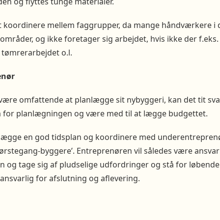
den og flyttes tunge materialer.
 at koordinere mellem faggrupper, da mange håndværkere i 
mråder, og ikke foretager sig arbejdet, hvis ikke der f.eks. 
r tømrerarbejdet o.l.
enør
være omfattende at planlægge sit nybyggeri, kan det tit svar
tå for planlægningen og være med til at lægge budgettet.
lægge en god tidsplan og koordinere med underentreprenøre
’førstegang-byggere’. Entreprenøren vil således være ansvar
n og tage sig af pludselige udfordringer og stå for løbend
ansvarlig for afslutning og aflevering.