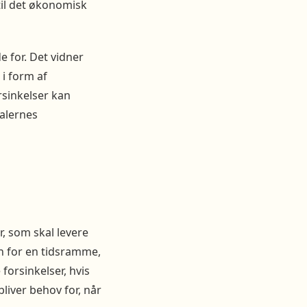
il det økonomisk
 for. Det vidner
 i form af
rsinkelser kan
ialernes
r, som skal levere
en for en tidsramme,
orsinkelser, hvis
bliver behov for, når