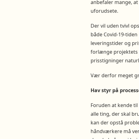
anbefaler mange, at
uforudsete.
Der vil uden tvivl o
både Covid-19-tiden 
leveringstider og pri
forlænge projektets
prisstigninger naturl
Vær derfor meget gru
Hav styr på proces
Foruden at kende til
alle ting, der skal 
kan der opstå probl
håndværkere må ve