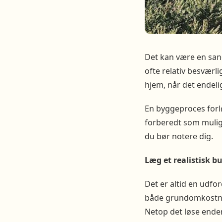
Det kan være en sand 
ofte relativ besværli
hjem, når det endelig
En byggeproces forl
forberedt som mulig
du bør notere dig.
Læg et realistisk b
Det er altid en udfo
både grundomkostning
Netop det løse ende